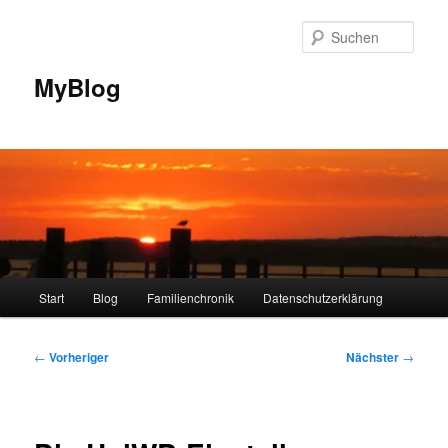
Zum
primären
Such
Inhalt
springen
MyBlog
Hauptmenü
Start
Blog
Familienchronik
Datenschutzerklärung
Beitragsnavigation
←
Vorheriger
Nächster
→