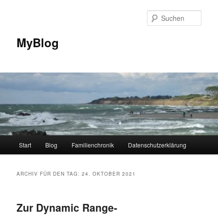
Zum
Zum
primären
sekundären
Such
Inhalt
Inhalt
springen
springen
MyBlog
Hauptmenü
Start
Blog
Familienchronik
Datenschutzerklärung
ARCHIV FÜR DEN TAG:
24. OKTOBER 2021
Zur Dynamic Range-