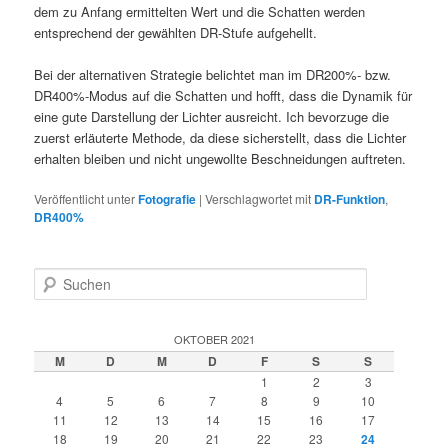
dem zu Anfang ermittelten Wert und die Schatten werden
entsprechend der gewählten DR-Stufe aufgehellt.
Bei der alternativen Strategie belichtet man im DR200%- bzw.
DR400%-Modus auf die Schatten und hofft, dass die Dynamik für
eine gute Darstellung der Lichter ausreicht. Ich bevorzuge die
zuerst erläuterte Methode, da diese sicherstellt, dass die Lichter
erhalten bleiben und nicht ungewollte Beschneidungen auftreten.
Veröffentlicht unter
Fotografie
|
Verschlagwortet mit
DR-Funktion
,
DR400%
S
u
c
h
OKTOBER 2021
e
M
D
M
D
F
S
S
n
1
2
3
4
5
6
7
8
9
10
11
12
13
14
15
16
17
18
19
20
21
22
23
24